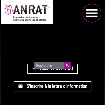
menu
search
Adhérer à l'ANRAT
add
S'inscrire à la lettre d'information
email